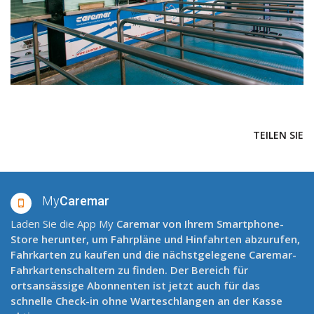
TEILEN SIE
My
Caremar
Laden Sie die App My
Caremar
von Ihrem Smartphone-
Store herunter, um Fahrpläne und Hinfahrten abzurufen,
Fahrkarten zu kaufen und die nächstgelegene Caremar-
Fahrkartenschaltern zu finden. Der Bereich für
ortsansässige Abonnenten ist jetzt auch für das
schnelle Check-in ohne Warteschlangen an der Kasse