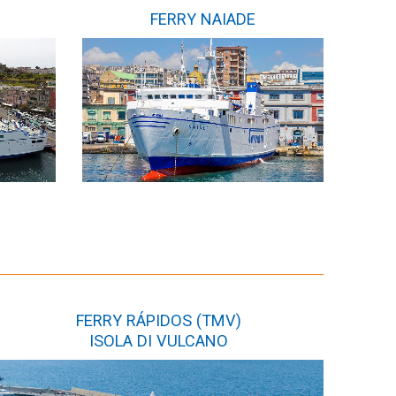
FERRY NAIADE
FERRY RÁPIDOS (TMV)
ISOLA DI VULCANO