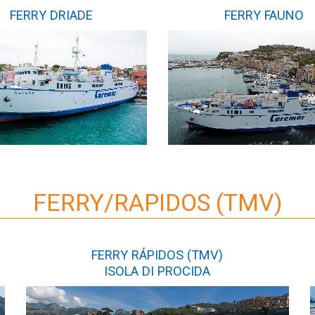
FERRY DRIADE
FERRY FAUNO
FERRY/RAPIDOS (TMV)
FERRY RÁPIDOS (TMV)
ISOLA DI PROCIDA