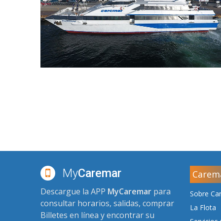
My
Caremar
Carem
Descargue la APP
MyCaremar
para
Sobre Ca
consultar horarios, salidas, comprar
La Flota
Billetes en línea y encontrar su