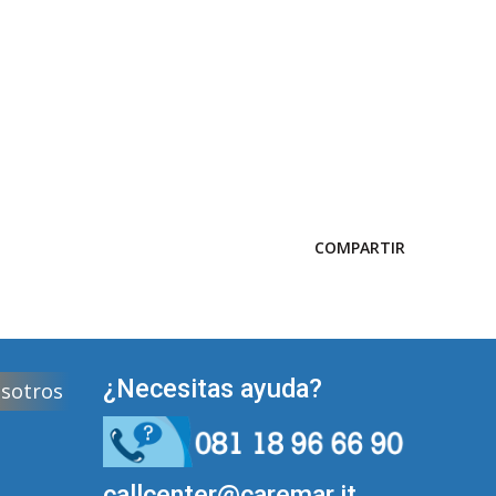
COMPARTIR
¿Necesitas ayuda?
osotros
callcenter@caremar.it