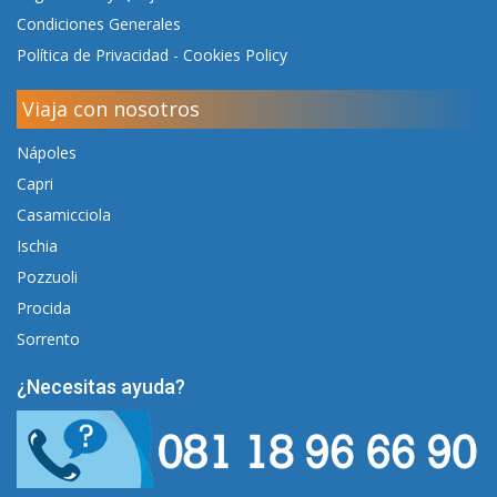
Condiciones Generales
Política de Privacidad
-
Cookies Policy
Viaja con nosotros
Nápoles
Capri
Casamicciola
Ischia
Pozzuoli
Procida
Sorrento
¿Necesitas ayuda?