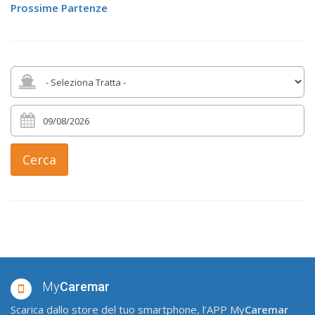
Prossime Partenze
Cerca
My
Caremar
Scarica dallo store del tuo smartphone, l’APP My
Caremar