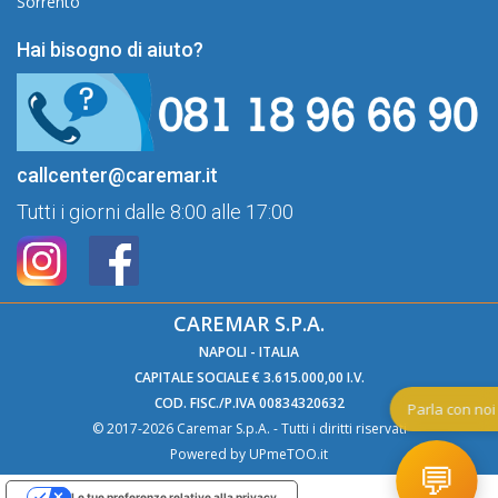
Sorrento
Hai bisogno di aiuto?
callcenter@caremar.it
Tutti i giorni dalle 8:00 alle 17:00
CAREMAR S.P.A.
NAPOLI - ITALIA
CAPITALE SOCIALE € 3.615.000,00 I.V.
COD. FISC./P.IVA 00834320632
Pa
© 2017-2026 Caremar S.p.A. - Tutti i diritti riservati
Powered by
UPmeTOO.it
💬
Le tue preferenze relative alla privacy