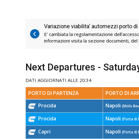
Variazione viabilita' automezzi porto d
E' cambiata la regolamentazione dell'accesso 
informazioni visita la sezione documenti, del 
Next Departures - Saturda
DATI AGGIORNATI ALLE 20:34
PORTO DI PARTENZA
PORTO DI AR
Procida
Napoli
(Molo Bev
Procida
Napoli
(Porta di
Capri
Napoli
(Porta di