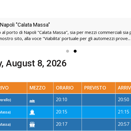
i Napoli "Calata Massa"
al porto di Napoli "Calata Massa", sia per mezzi commerciali sia p
nostro sito, alla voce "Viabilita' portuale per gli automezzi prove..
y, August 8, 2026
RIVO
MEZZO
ORARIO
PREVISTO
ARRI
20:10
20:50
erello)
20:15
21:15
 Massa)
20:17
20:57
 Massa)