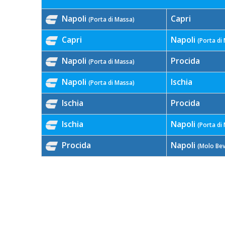
Napoli
Capri
(Porta di Massa)
Capri
Napoli
(Porta di
Napoli
Procida
(Porta di Massa)
Napoli
Ischia
(Porta di Massa)
Ischia
Procida
Ischia
Napoli
(Porta di
Procida
Napoli
(Molo Bev