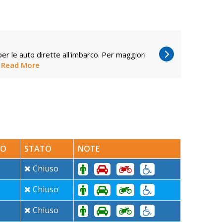
Info PMR
er le auto dirette all'imbarco. Per maggiori
Caremar informs 
.
Read More
adequate assista
VO
STATO
NOTE
Chiuso
Chiuso
Chiuso