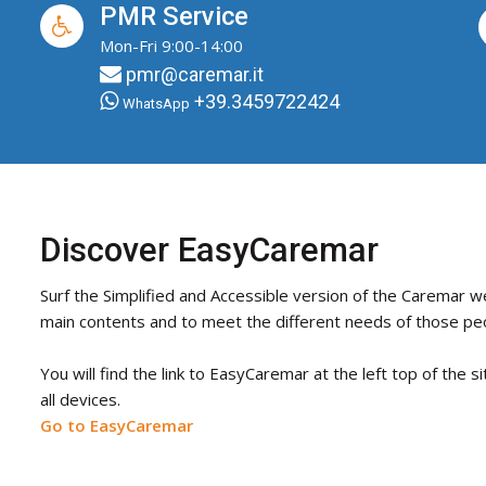
PMR Service
Mon-Fri 9:00-14:00
pmr@caremar.it
+39.3459722424
WhatsApp
Discover EasyCaremar
Surf the Simplified and Accessible version of the Caremar w
main contents and to meet the different needs of those peo
You will find the link to EasyCaremar at the left top of the si
all devices.
Go to EasyCaremar