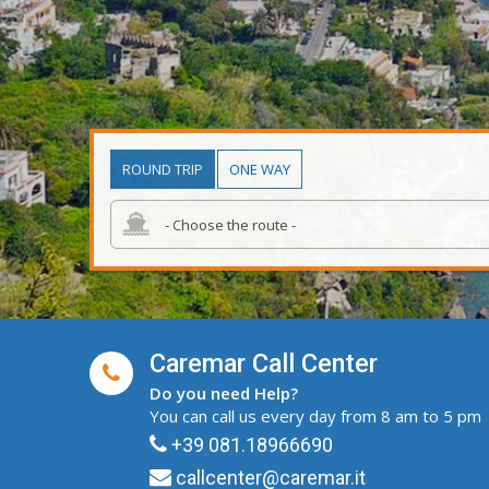
ROUND TRIP
ONE WAY
Caremar Call Center
Do you need Help?
You can call us every day from 8 am to 5 pm
+39 081.18966690
callcenter@caremar.it